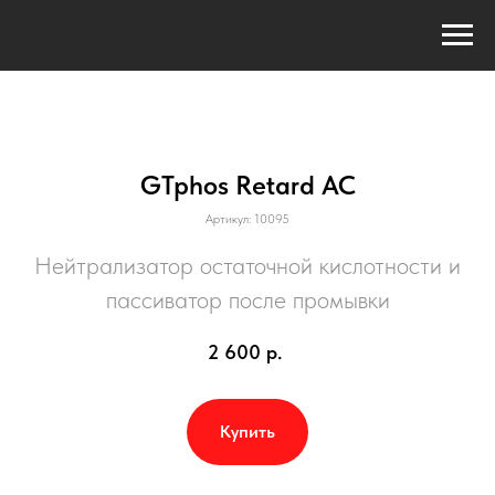
GTphos Retard AC
Артикул:
10095
Нейтрализатор остаточной кислотности и
пассиватор после промывки
2 600
р.
Купить